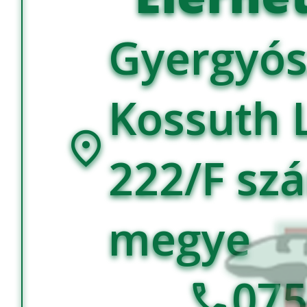
Gyergyós
Kossuth 
location_on
222/F sz
megye
07
call