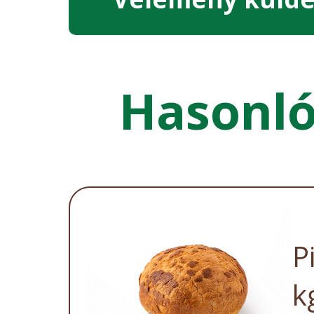
Hasonl
P
k