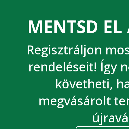
MENTSD EL 
Regisztráljon most
rendeléseit! Így 
követheti, 
megvásárolt te
újravá