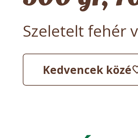
Szeletelt fehér 
Kedvencek közé
favo