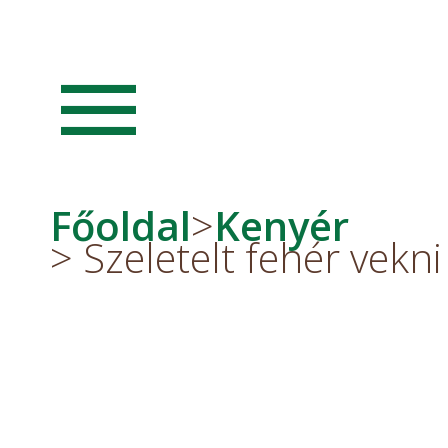
menu
Főoldal
>
Kenyér
> Szeletelt fehér vekni