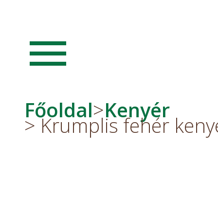
menu
Főoldal
>
Kenyér
> Krumplis fehér keny