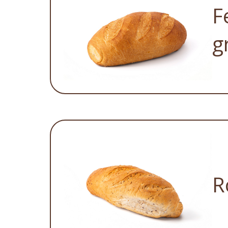
F
g
R