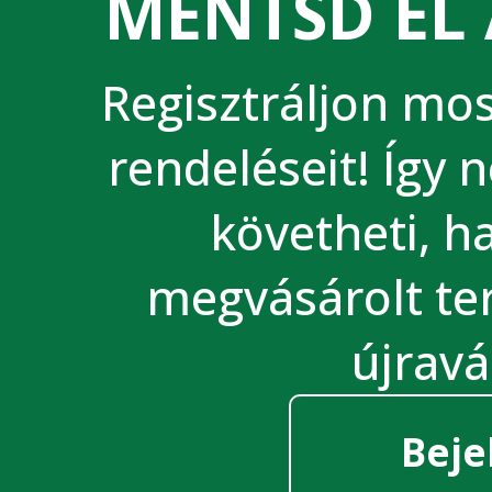
MENTSD EL 
Regisztráljon most
rendeléseit! Így 
követheti, 
megvásárolt te
újravá
Beje