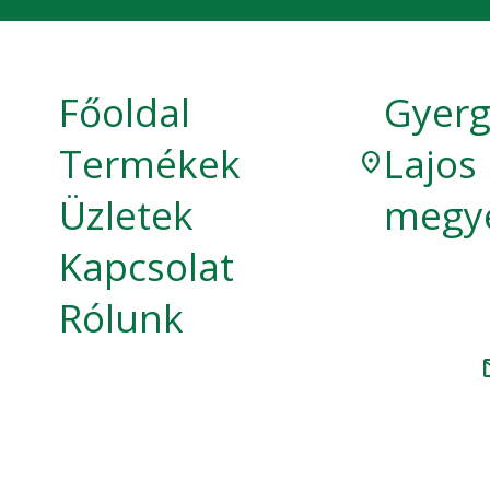
Főoldal
Gyerg
Termékek
Lajos
location_on
Üzletek
megy
Kapcsolat
Rólunk
m