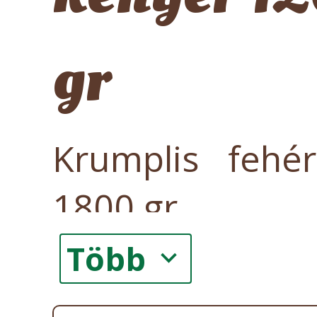
gr
Krumplis fehé
1800 gr
Több
keyboard_arrow_down