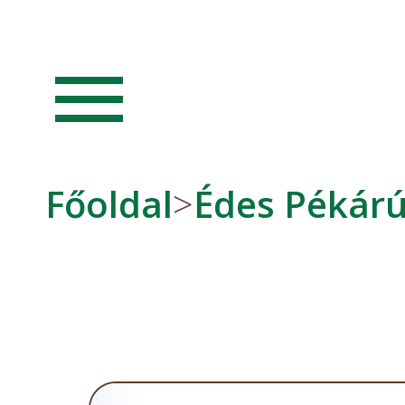
menu
Főoldal
>
Édes Pékár