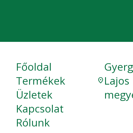
Főoldal
Gyerg
Termékek
Lajos
location_on
Üzletek
megy
Kapcsolat
Rólunk