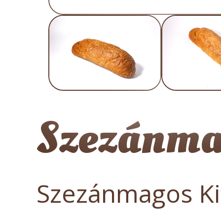
Szezánmag
Szezánmagos Kif