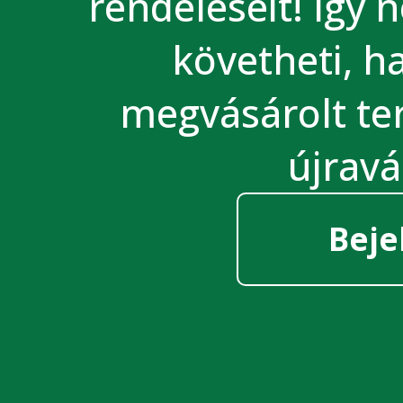
rendeléseit! Így 
követheti, 
megvásárolt te
újravá
Beje