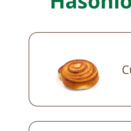
Hasonl
C