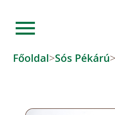
menu
Főoldal
>
Sós Pékárú
>