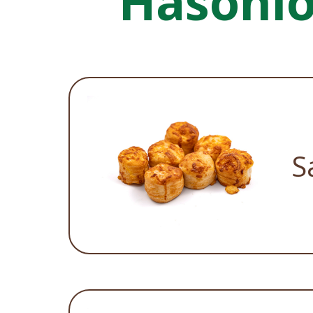
Hasonl
S