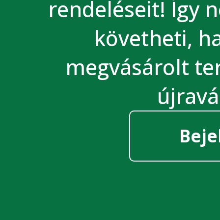
rendeléseit! Így 
követheti, 
megvásárolt te
újravá
Beje