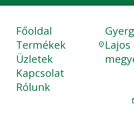
Főoldal
Gyerg
Termékek
Lajos
location_on
Üzletek
megy
Kapcsolat
Rólunk
m