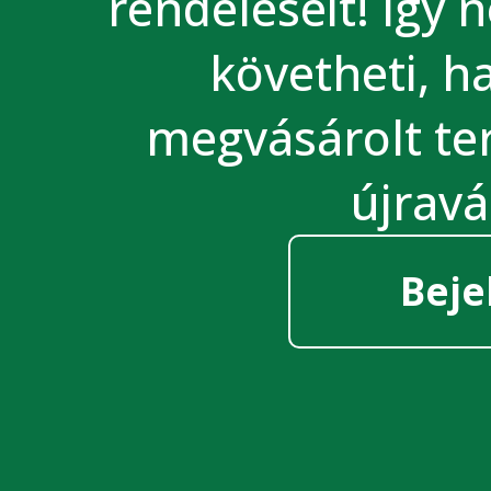
rendeléseit! Így 
követheti, 
megvásárolt te
újravá
Beje