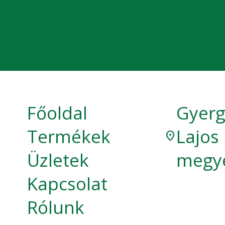
Főoldal
Gyerg
Termékek
Lajos
location_on
Üzletek
megy
Kapcsolat
Rólunk