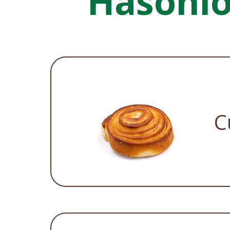
Hasonl
C