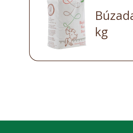
Búzada
kg