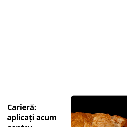
menu
Carieră:
aplicați acum