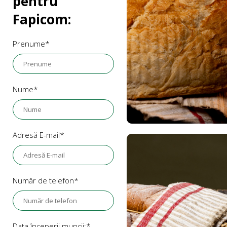
pentru
Fapicom:
Prenume*
Nume*
Adresă E-mail*
Număr de telefon*
Data începerii muncii:*