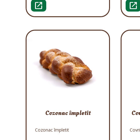
open_in_new
open_in_new
Cozonac împletit
Cov
Cozonac împletit
Covr