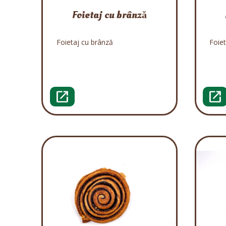
Foietaj cu brânză
Foietaj cu brânză
Foiet
open_in_new
open_in_new