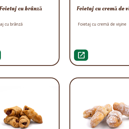
Foietaj cu brânză
Foietaj cu cremă de v
aj cu brânză
Foietaj cu cremă de vişine
open_in_new