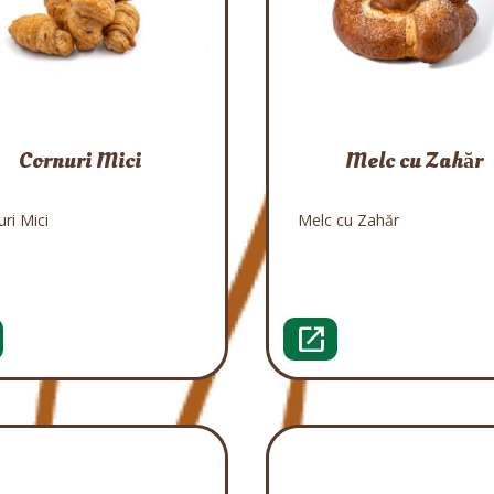
Cornuri Mici
Melc cu Zahăr
ri Mici
Melc cu Zahăr
open_in_new