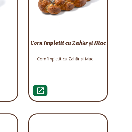
Corn împletit cu Zahăr și Mac
Corn împletit cu Zahăr și Mac
open_in_new