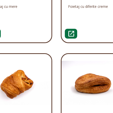
taj cu mere
Foietaj cu diferite creme
open_in_new