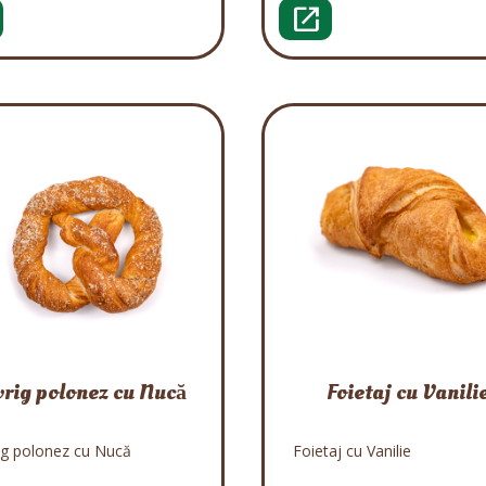
open_in_new
rig polonez cu Nucă
Foietaj cu Vanili
ig polonez cu Nucă
Foietaj cu Vanilie