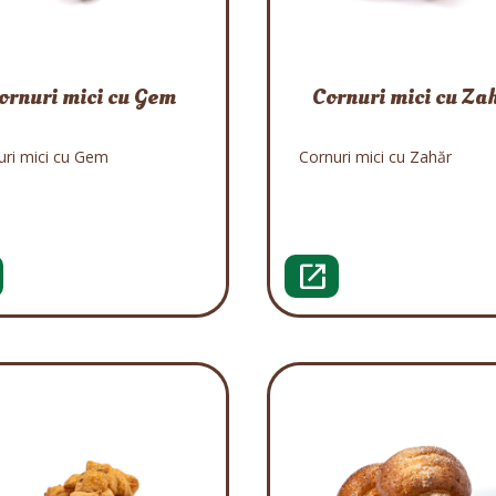
ornuri mici cu Gem
Cornuri mici cu Za
uri mici cu Gem
Cornuri mici cu Zahăr
open_in_new