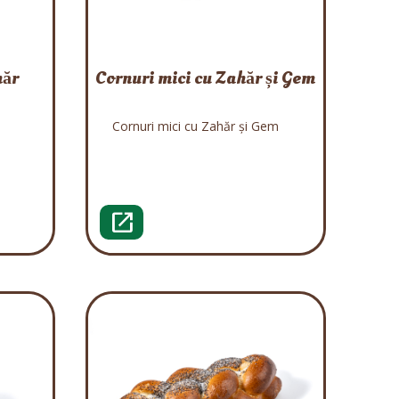
hăr
Cornuri mici cu Zahăr și Gem
Cornuri mici cu Zahăr și Gem
open_in_new