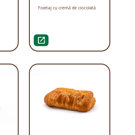
Foietaj cu cremă de ciocolată
open_in_new