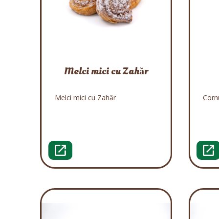
Melci mici cu Zahăr
Melci mici cu Zahăr
Cornu
open_in_new
open_in_new