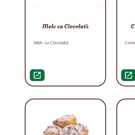
Melc cu Ciocolată
C
Melc cu Ciocolată
Corn
open_in_new
open_in_new