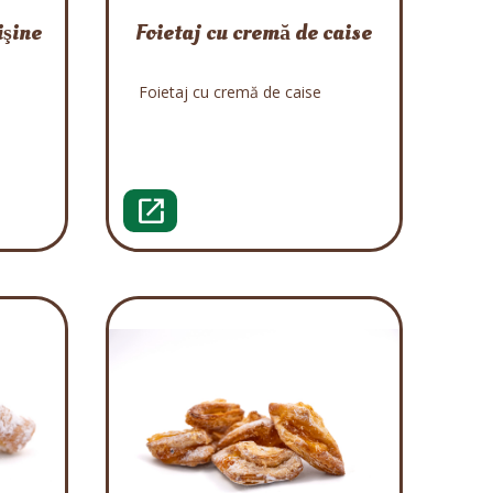
işine
Foietaj cu cremă de caise
Foietaj cu cremă de caise
open_in_new