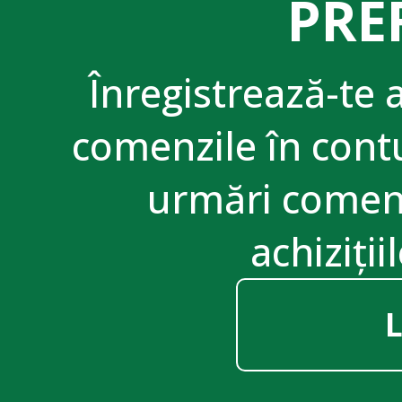
PRE
Înregistrează-te 
comenzile în contu
urmări comenz
achiziții