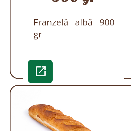
Franzelă albă 900
gr
open_in_new