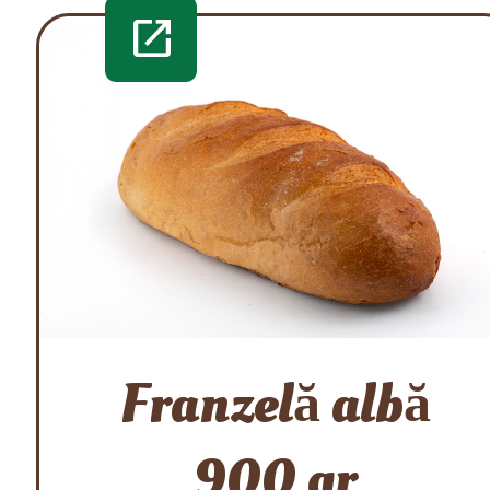
open_in_new
Franzelă albă
900 gr