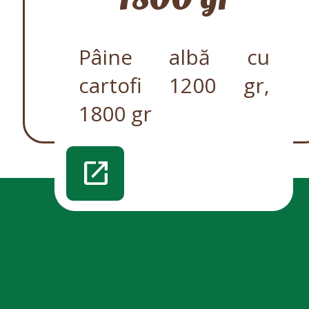
Pâine albă cu
cartofi 1200 gr,
1800 gr
open_in_new