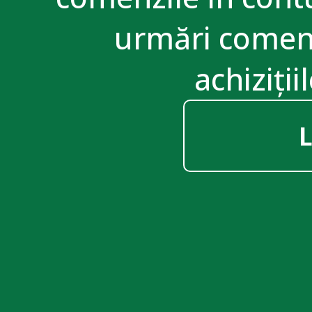
urmări comenz
achiziții