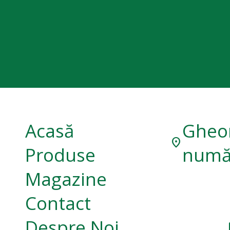
Acasă
Gheor
location_on
Produse
număr
Magazine
Contact
Despre Noi